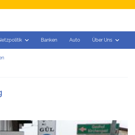
Netzpolitik
Banken
Auto
Über Uns
en
n
g
 „Todeschargen“ unter den Spritzen!