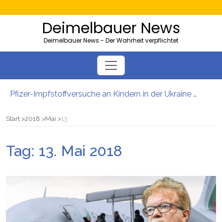
Deimelbauer News
Deimelbauer News - Der Wahrheit verpflichtet
Pfizer-Impfstoffversuche an Kindern in der Ukraine mit hohen Sterblichkeitsraten
Bürgergeld: Ukrainer bezogen 40.000 Euro – und lebten in der Heimat
AMS-Zahlen steigen: So viele Kärntner und Steirer sind Opfer von Firmenpleiten
Start
2018
Mai
13
Neues EU-Gesetz sieht massenhafte Beschlagnahmung von PKWs vor
5000 Kolleg-Plätze: Wien will Ausbildung junger Migranten ausbauen
Tag:
13. Mai 2018
Server der Impfstoffhersteller von Hackern geknackt: Es gibt wohl tatsächlich „Todeschargen“ unter den Spritzen!