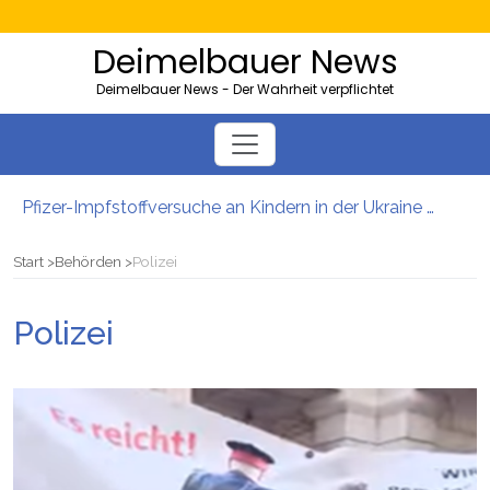
Deimelbauer News
Deimelbauer News - Der Wahrheit verpflichtet
Pfizer-Impfstoffversuche an Kindern in der Ukraine mit hohen Sterblichkeitsraten
Bürgergeld: Ukrainer bezogen 40.000 Euro – und lebten in der Heimat
AMS-Zahlen steigen: So viele Kärntner und Steirer sind Opfer von Firmenpleiten
Start
Behörden
Polizei
Neues EU-Gesetz sieht massenhafte Beschlagnahmung von PKWs vor
5000 Kolleg-Plätze: Wien will Ausbildung junger Migranten ausbauen
Polizei
Server der Impfstoffhersteller von Hackern geknackt: Es gibt wohl tatsächlich „Todeschargen“ unter den Spritzen!