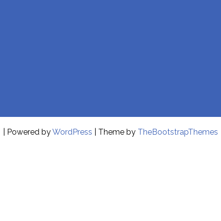
| Powered by
WordPress
| Theme by
TheBootstrapThemes