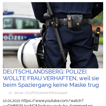
DEUTSCHLANDSBERG: POLIZEI
WOLLTE FRAU VERHAFTEN, weil sie
beim Spaziergang keine Maske trug
10. Januar 2021
Polizei
news
Newspaper
10.01.2021 https://www.youtube.com/watch?
v=rDH86WU99NQ&feature=youtu.be Kommentare