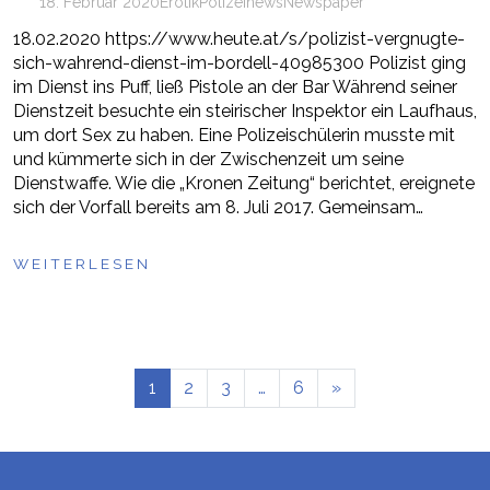
18. Februar 2020
Erotik
Polizei
news
Newspaper
18.02.2020 https://www.heute.at/s/polizist-vergnugte-
sich-wahrend-dienst-im-bordell-40985300 Polizist ging
im Dienst ins Puff, ließ Pistole an der Bar Während seiner
Dienstzeit besuchte ein steirischer Inspektor ein Laufhaus,
um dort Sex zu haben. Eine Polizeischülerin musste mit
und kümmerte sich in der Zwischenzeit um seine
Dienstwaffe. Wie die „Kronen Zeitung“ berichtet, ereignete
sich der Vorfall bereits am 8. Juli 2017. Gemeinsam…
WEITERLESEN
1
2
3
…
6
»