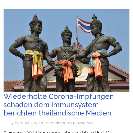
Wiederholte Corona-Impfungen
schaden dem Immunsystem
berichten thailändische Medien
5. Februar 2024
Allgemein
mews news
news
5. Februar 2024 Vor einem Jahr berichtete Prof. Dr.