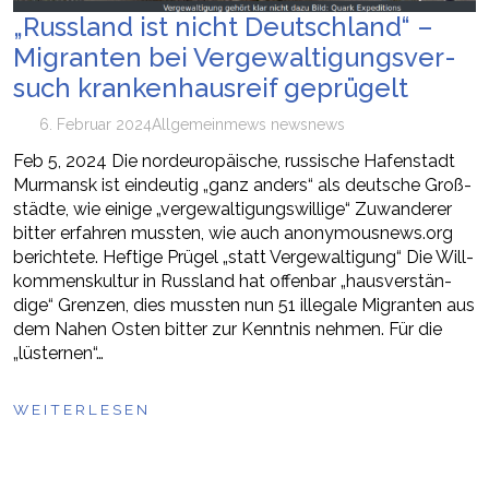
„Russ­land ist nicht Deutsch­land“ –
Migranten bei Verge­wal­ti­gungs­ver­
such kran­ken­haus­reif geprügelt
6. Februar 2024
Allgemein
mews news
news
Feb 5, 2024 Die nord­eu­ro­päi­sche, russi­sche Hafen­stadt
Murmansk ist eindeutig „ganz anders“ als deut­sche Groß­
städte, wie einige „verge­wal­ti­gungs­wil­lige“ Zuwan­derer
bitter erfahren mussten, wie auch anonymousnews.org
berichtete. Heftige Prügel „statt Vergewaltigung“ Die Will­
kom­mens­kultur in Russ­land hat offenbar „haus­ver­stän­
dige“ Grenzen, dies mussten nun 51 ille­gale Migranten aus
dem Nahen Osten bitter zur Kenntnis nehmen. Für die
„lüsternen“…
WEITERLESEN