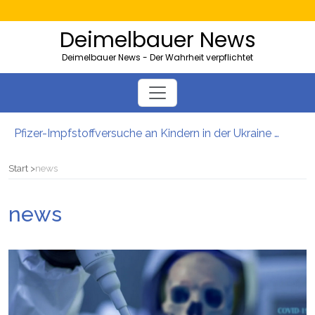
Deimelbauer News
Deimelbauer News - Der Wahrheit verpflichtet
Pfizer-Impfstoffversuche an Kindern in der Ukraine mit hohen Sterblichkeitsraten
Bürgergeld: Ukrainer bezogen 40.000 Euro – und lebten in der Heimat
AMS-Zahlen steigen: So viele Kärntner und Steirer sind Opfer von Firmenpleiten
Start
news
Neues EU-Gesetz sieht massenhafte Beschlagnahmung von PKWs vor
5000 Kolleg-Plätze: Wien will Ausbildung junger Migranten ausbauen
news
Server der Impfstoffhersteller von Hackern geknackt: Es gibt wohl tatsächlich „Todeschargen“ unter den Spritzen!