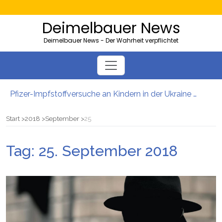
Deimelbauer News
Deimelbauer News - Der Wahrheit verpflichtet
Pfizer-Impfstoffversuche an Kindern in der Ukraine mit hohen Sterblichkeitsraten
Bürgergeld: Ukrainer bezogen 40.000 Euro – und lebten in der Heimat
AMS-Zahlen steigen: So viele Kärntner und Steirer sind Opfer von Firmenpleiten
Start
2018
September
25
Neues EU-Gesetz sieht massenhafte Beschlagnahmung von PKWs vor
5000 Kolleg-Plätze: Wien will Ausbildung junger Migranten ausbauen
Tag:
25. September 2018
Server der Impfstoffhersteller von Hackern geknackt: Es gibt wohl tatsächlich „Todeschargen“ unter den Spritzen!