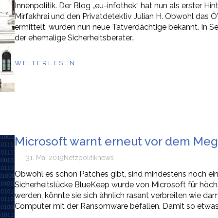
Innenpolitik. Der Blog „eu-infothek“ hat nun als erster H
Mirfakhrai und den Privatdetektiv Julian H. Obwohl das Ö
ermittelt, wurden nun neue Tatverdächtige bekannt. In Se
der ehemalige Sicherheitsberater…
WEITERLESEN
Microsoft warnt erneut vor dem M
31. Mai 2019
Netzpolitik
news
Obwohl es schon Patches gibt, sind mindestens noch eine 
Sicherheitslücke BlueKeep wurde von Microsoft für höchs
werden, könnte sie sich ähnlich rasant verbreiten wie da
Computer mit der Ransomware befallen. Damit so etwas 