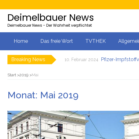
Deimelbauer News
Deimelbauer News - Der Wahrheit verpflichtet
Home
Das freie Wort
TVTHEK
Allgemei
Breaking News
Pfizer-Impfstoff
10. Februar 2024
Bürgergeld: Ukrai
9. Februar 2024
AMS-Zahlen steige
9. Februar 2024
Start
2019
Mai
Neues EU-Gesetz
8. Februar 2024
5000 Kolleg-Plät
8. Februar 2024
Monat:
Mai 2019
Server der Impfst
11. Februar 2024