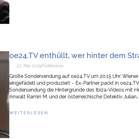
oe24.TV enthüllt, wer hinter dem St
22. Mai 2019
Politik
news
Große Sondersendung auf oe24.TV um 20.15 Uhr: Wiener 
eingefädelt und produziert – Ex-Partner packt in oe24.TV 
Sondersendung die Hintergründe des Ibiza-Videos mit H
Anwalt Ramin M. und der österreichische Detektiv Julian…
WEITERLESEN