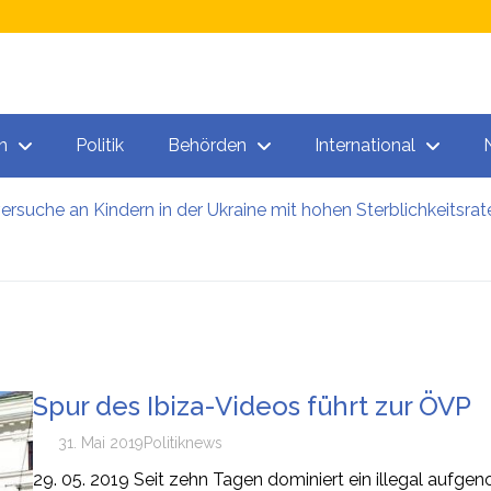
n
Politik
Behörden
International
versuche an Kindern in der Ukraine mit hohen Sterblichkeitsrat
ner bezogen 40.000 Euro – und lebten in der Heimat
n: So viele Kärntner und Steirer sind Opfer von Firmenpleite
 sieht massenhafte Beschlagnahmung von PKWs vor
ze: Wien will Ausbildung junger Migranten ausbauen
offhersteller von Hackern geknackt: Es gibt wohl tatsächlich
Spur des Ibiza-Videos führt zur ÖVP
31. Mai 2019
Politik
news
29. 05. 2019 Seit zehn Tagen dominiert ein illegal aufge