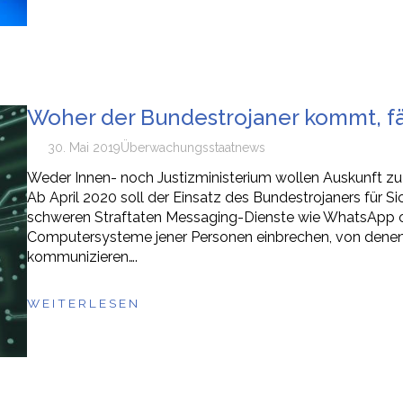
Woher der Bundestrojaner kommt, fä
30. Mai 2019
Überwachungsstaat
news
Weder Innen- noch Justizministerium wollen Auskunft z
Ab April 2020 soll der Einsatz des Bundestrojaners für Si
schweren Straftaten Messaging-Dienste wie WhatsApp o
Computersysteme jener Personen einbrechen, von denen 
kommunizieren….
WEITERLESEN