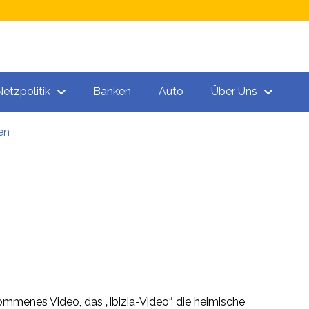
Netzpolitik
Banken
Auto
Über Uns
en
n
 „Todeschargen“ unter den Spritzen!
nommenes Video, das „Ibizia-Video“, die heimische