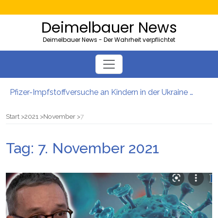
Deimelbauer News
Deimelbauer News - Der Wahrheit verpflichtet
Pfizer-Impfstoffversuche an Kindern in der Ukraine mit hohen Sterblichkeitsraten
Bürgergeld: Ukrainer bezogen 40.000 Euro – und lebten in der Heimat
AMS-Zahlen steigen: So viele Kärntner und Steirer sind Opfer von Firmenpleiten
Start
2021
November
7
Neues EU-Gesetz sieht massenhafte Beschlagnahmung von PKWs vor
5000 Kolleg-Plätze: Wien will Ausbildung junger Migranten ausbauen
Tag:
7. November 2021
Server der Impfstoffhersteller von Hackern geknackt: Es gibt wohl tatsächlich „Todeschargen“ unter den Spritzen!