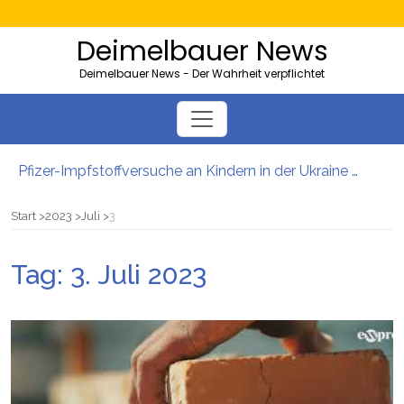
Deimelbauer News
Deimelbauer News - Der Wahrheit verpflichtet
Pfizer-Impfstoffversuche an Kindern in der Ukraine mit hohen Sterblichkeitsraten
Bürgergeld: Ukrainer bezogen 40.000 Euro – und lebten in der Heimat
AMS-Zahlen steigen: So viele Kärntner und Steirer sind Opfer von Firmenpleiten
Start
2023
Juli
3
Neues EU-Gesetz sieht massenhafte Beschlagnahmung von PKWs vor
5000 Kolleg-Plätze: Wien will Ausbildung junger Migranten ausbauen
Tag:
3. Juli 2023
Server der Impfstoffhersteller von Hackern geknackt: Es gibt wohl tatsächlich „Todeschargen“ unter den Spritzen!