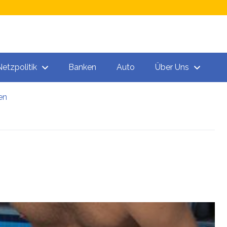
Netzpolitik
Banken
Auto
Über Uns
en
n
 „Todeschargen“ unter den Spritzen!