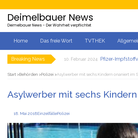
Deimelbauer News
Deimelbauer News - Der Wahrheit verpflichtet
Home
Das freie Wort
TVTHEK
Allgemei
Breaking News
Pfizer-Impfstoff
10. Februar 2024
Bürgergeld: Ukrai
9. Februar 2024
AMS-Zahlen steige
9. Februar 2024
Start
Behörden
Polizei
Asylwerber mit sechs Kindern onaniert i
Neues EU-Gesetz
8. Februar 2024
5000 Kolleg-Plät
8. Februar 2024
Asylwerber mit sechs Kinder
Server der Impfst
11. Februar 2024
18. Mai 2018
Einzelfälle
Polizei