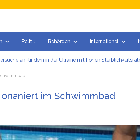
n
Politik
Behörden
International
versuche an Kindern in der Ukraine mit hohen Sterblichkeitsrat
ner bezogen 40.000 Euro – und lebten in der Heimat
n: So viele Kärntner und Steirer sind Opfer von Firmenpleite
m Schwimmbad
 sieht massenhafte Beschlagnahmung von PKWs vor
ze: Wien will Ausbildung junger Migranten ausbauen
n onaniert im Schwimmbad
offhersteller von Hackern geknackt: Es gibt wohl tatsächlich