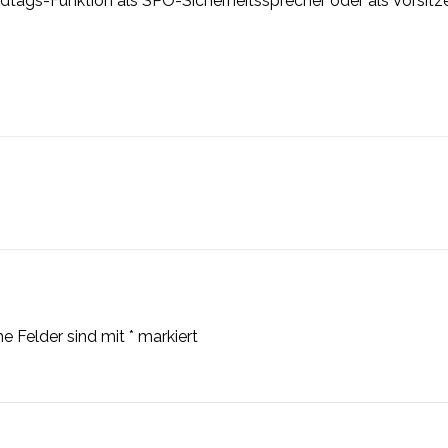
Landtags-Funktion als SPÖ-Sicherheitssprecher oder als Vorsitz
he Felder sind mit
*
markiert