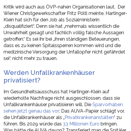
Kritik wird auch aus ÖVP-nahen Organisationen laut. Der
Wiener Christgewerkschafter Fritz Pöltl meinte, Hartinger-
Klein hat sich für den Job als Sozialministerin
„disqualifiziert“. Denn sie hat „mehrmals wissentlich die
Unwahrheit gesagt und fachlich völlig falsche Aussagen
getroffen.“ Es sei ihr bei „ihren ständigen Beteuerungen,
dass es zu keinen Spitalssperren kommen wird und die
medizinische Versorgung der Unfallopfer nicht gefährdet
sei“, nicht mehr zu trauen.
Werden Unfallkrankenhäuser
privatisiert?
Im Gesundheitsausschuss hat Hartinger-Klein auf
wiederholte Nachfrage nicht ausgeschlossen, dass sie
Unfallkrankenhäuser privatisieren will. Die
Sparvorhaben
sehen jetzt genau das vor
: Das AUVA-Papier schlägt vor,
die Unfallkrankenhäuser als „
Privatkrankenanstalten
“ zu
führen. Bis 2029 würde das
33 Millionen Euro
bringen.
Was hätte die AUVA davon? Transferiert man die Spitäler