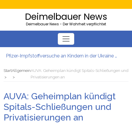
Deimelbauer News
Deimelbauer News - Der Wahrheit verpflichtet
Pfizer-Impfstoffversuche an Kindern in der Ukraine mit hohen Sterblichkeitsraten
Bürgergeld: Ukrainer bezogen 40.000 Euro – und lebten in der Heimat
AMS-Zahlen steigen: So viele Kärntner und Steirer sind Opfer von Firmenpleiten
Start
Allgemein
AUVA: Geheimplan kündigt Spitals-Schließungen und
Neues EU-Gesetz sieht massenhafte Beschlagnahmung von PKWs vor
Privatisierungen an
5000 Kolleg-Plätze: Wien will Ausbildung junger Migranten ausbauen
Server der Impfstoffhersteller von Hackern geknackt: Es gibt wohl tatsächlich „Todeschargen“ unter den Spritzen!
AUVA: Geheimplan kündigt
Spitals-Schließungen und
Privatisierungen an