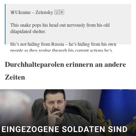
🚨Ukraine – Zelensky 🇺🇦
This snake pops his head out nervously from his old
dilapidated shelter.
He’s not hiding from Russia – he’s hiding from his own
people as they realise through his corrupt actions he’s
destroyed their homeland.
Durchhalteparolen erinnern an andere
The US & NATO know the proxy war is…
Zeiten
pic.twitter.com/vamtb6jAgx
— Concerned Citizen (@BGatesIsaPyscho)
April 23, 2023