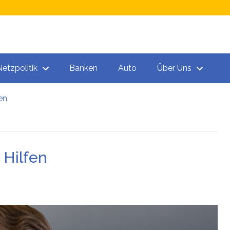
Netzpolitik
Banken
Auto
Über Uns
en
n
 Hilfen
 „Todeschargen“ unter den Spritzen!