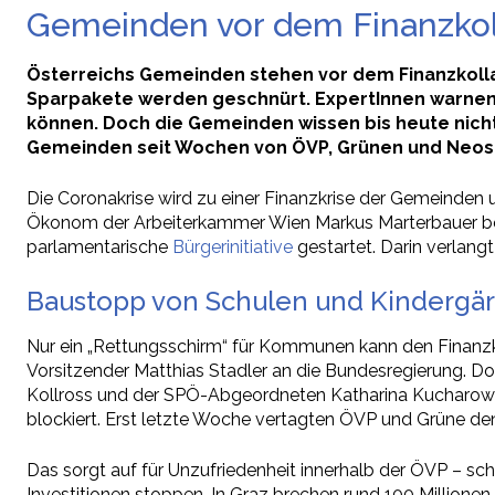
Gemeinden vor dem Finanzkolla
Österreichs Gemeinden stehen vor dem Finanzkolla
Sparpakete werden geschnürt. ExpertInnen warnen i
können. Doch die Gemeinden wissen bis heute nicht,
Gemeinden seit Wochen von ÖVP, Grünen und Neos 
Die Coronakrise wird zu einer Finanzkrise der Gemeinden 
Ökonom der Arbeiterkammer Wien Markus Marterbauer bei
parlamentarische
Bürgerinitiative
gestartet. Darin verlang
Baustopp von Schulen und Kindergä
Nur ein „Rettungsschirm“ für Kommunen kann den Finanzk
Vorsitzender Matthias Stadler an die Bundesregierung. D
Kollross und der SPÖ-Abgeordneten Katharina Kucharowits
blockiert. Erst letzte Woche vertagten ÖVP und Grüne den
Das sorgt auf für Unzufriedenheit innerhalb der ÖVP – sch
Investitionen stoppen. In Graz brechen rund 100 Millionen