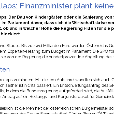
ps: Finanzminister plant keine
ps: Der Bau von Kindergärten oder die Sanierung von
m Parlament davor, dass sich die Wirtschaftskrise ve
 ob und in welcher Höhe die Regierung Hilfen für sie p
blockiert.
und Städte. Bis zu zwei Milliarden Euro werden Österreichs G
m Experten-Hearing zum Budget im Parlament. Die SPÖ ford
t sie von der Regierung die hundertprozentige Abgeltung des f
rten
ollaps verhindern. Mit diesem Aufschrei wandten sich auch
och seither ist nichts passiert. Ein Entschließungsantrag d
, in dem die Bundesregierung aufgefordert wird, die Ausfäll
 Antrag auf ein Rettungs- und Konjunkturpaket für Gemeinden
ließlich ist die Mehrheit der österreichischen Bürgermeister 
 Euro weg, der Grazer Finanzstadtrat Günter Riegler (ÖVP) hat