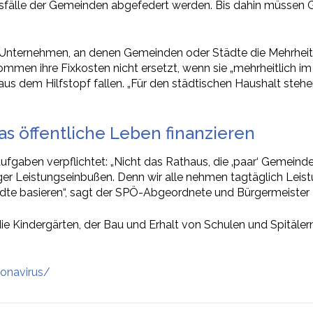
fälle der Gemeinden abgefedert werden. Bis dahin müssen Ge
 Unternehmen, an denen Gemeinden oder Städte die Mehrheit 
 ihre Fixkosten nicht ersetzt, wenn sie „mehrheitlich im Ei
us dem Hilfstopf fallen. „Für den städtischen Haushalt stehen 
s öffentliche Leben finanzieren
ufgaben verpflichtet: „Nicht das Rathaus, die ‚paar‘ Gemeind
ger Leistungseinbußen. Denn wir alle nehmen tagtäglich Leis
ädte basieren“, sagt der SPÖ-Abgeordnete und Bürgermeister 
ie Kindergärten, der Bau und Erhalt von Schulen und Spitälern
ronavirus/