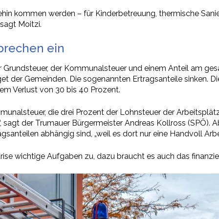
ehin kommen werden – für Kinderbetreuung, thermische Sanier
 sagt Moitzi.
brechen ein
der Grundsteuer, der Kommunalsteuer und einem Anteil am g
get der Gemeinden. Die sogenannten Ertragsanteile sinken. D
nem Verlust von 30 bis 40 Prozent.
unalsteuer, die drei Prozent der Lohnsteuer der Arbeitsplätz
“, sagt der Trumauer Bürgermeister Andreas Kollross (SPÖ). A
gsanteilen abhängig sind, „weil es dort nur eine Handvoll Arbei
e wichtige Aufgaben zu, dazu braucht es auch das finanziell