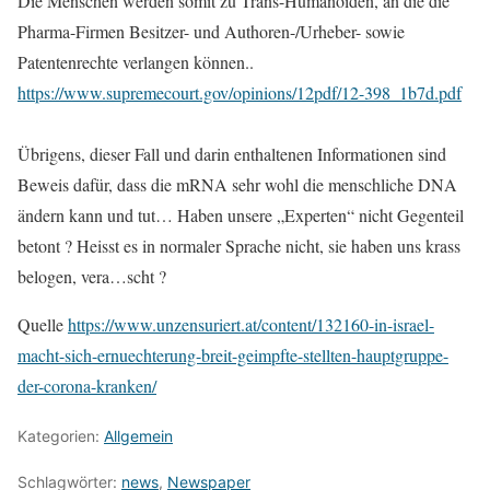
Die Menschen werden somit zu Trans-Humanoiden, an die die
Pharma-Firmen Besitzer- und Authoren-/Urheber- sowie
Patentenrechte verlangen können..
https://www.supremecourt.gov/opinions/12pdf/12-398_1b7d.pdf
Übrigens, dieser Fall und darin enthaltenen Informationen sind
Beweis dafür, dass die mRNA sehr wohl die menschliche DNA
ändern kann und tut… Haben unsere „Experten“ nicht Gegenteil
betont ? Heisst es in normaler Sprache nicht, sie haben uns krass
belogen, vera…scht ?
Quelle
https://www.unzensuriert.at/content/132160-in-israel-
macht-sich-ernuechterung-breit-geimpfte-stellten-hauptgruppe-
der-corona-kranken/
Kategorien:
Allgemein
Schlagwörter:
news
,
Newspaper