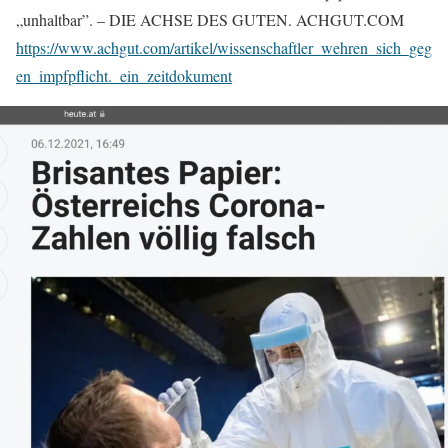
„unhaltbar”. – DIE ACHSE DES GUTEN. ACHGUT.COM
https://www.achgut.com/artikel/wissenschaftler_wehren_sich_geg
en_impfpflicht._ein_zeitdokument