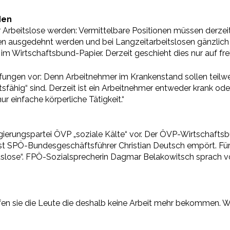
den
 Arbeitslose werden: Vermittelbare Positionen müssen derze
den ausgedehnt werden und bei Langzeitarbeitslosen gänzlich e
m Wirtschaftsbund-Papier. Derzeit geschieht dies nur auf freiw
fungen vor: Denn Arbeitnehmer im Krankenstand sollen teilwe
tsfähig“ sind. Derzeit ist ein Arbeitnehmer entweder krank od
r einfache körperliche Tätigkeit.“
gierungspartei ÖVP „soziale Kälte“ vor. Der ÖVP-Wirtschaftsb
st SPÖ-Bundesgeschäftsführer Christian Deutsch empört. Für
itslose“. FPÖ-Sozialsprecherin Dagmar Belakowitsch sprach v
afen sie die Leute die deshalb keine Arbeit mehr bekommen. W