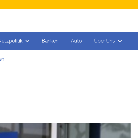
Netzpolitik
Banken
Auto
Über Uns
en
n
 „Todeschargen“ unter den Spritzen!