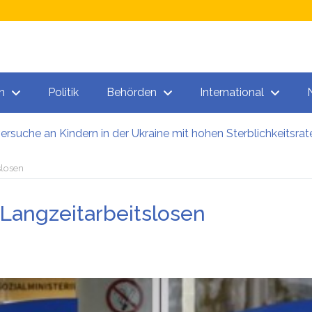
n
Politik
Behörden
International
versuche an Kindern in der Ukraine mit hohen Sterblichkeitsrat
ner bezogen 40.000 Euro – und lebten in der Heimat
n: So viele Kärntner und Steirer sind Opfer von Firmenpleite
slosen
 sieht massenhafte Beschlagnahmung von PKWs vor
ze: Wien will Ausbildung junger Migranten ausbauen
Langzeitarbeitslosen
offhersteller von Hackern geknackt: Es gibt wohl tatsächlich