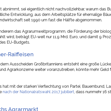
 abnimmt, sei eigentlich nicht nachvollziehbar, warum das 
ndliche Entwicklung, aus dem Arbeitsplätze für ehemalige Bäu
 Landwirtschaft seit 1990 um fast die Hälfte abgenommen.
 anderem das Agrarumweltprogramm, die Förderung der biolog
hlt wird, beträgt EU-weit nur 11,9 Mrd. Euro, und damit 9 Pro
 des EU-Budgets.
r-Raiffeisen
t dem Ausscheiden Großbritanniens entsteht eine große Lück
und Agrarkonzerne weiter voranzutreiben, könnte mehr Geld fü
as hat mit der starken Verflechtung von Partei, Bauernbund, 
te
nach der Nationalratswahl 2017 jubiliert
, dass nunmehr 16 s
ichs Agrarmarkt