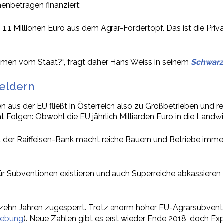
enbeträgen finanziert:
n“ 1,1 Millionen Euro aus dem Agrar-Fördertopf. Das ist die Pr
ommen vom Staat?“, fragt daher Hans Weiss in seinem
Schwarz
geldern
gen aus der EU fließt in Österreich also zu Großbetrieben und 
t Folgen: Obwohl die EU jährlich Milliarden Euro in die Landwi
nd der Raiffeisen-Bank macht reiche Bauern und Betriebe imm
ür Subventionen existieren und auch Superreiche abkassiere
en zehn Jahren zugesperrt. Trotz enorm hoher EU-Agrarsubventi
rhebung
). Neue Zahlen gibt es erst wieder Ende 2018, doch E