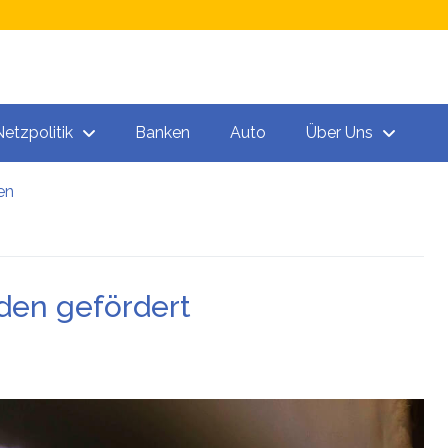
Netzpolitik
Banken
Auto
Über Uns
en
n
den gefördert
 „Todeschargen“ unter den Spritzen!