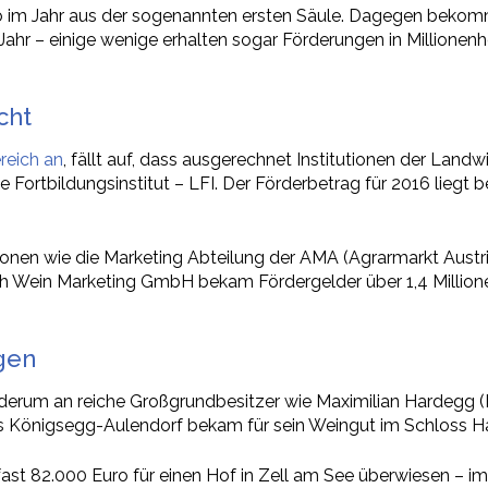
 im Jahr aus der sogenannten ersten Säule. Dagegen bekomm
 Jahr – einige wenige erhalten sogar Förderungen in Millione
cht
reich an
, fällt auf, dass ausgerechnet Institutionen der La
ortbildungsinstitut – LFI. Der Förderbetrag für 2016 liegt be
en wie die Marketing Abteilung der AMA (Agrarmarkt Austria).
h Wein Marketing GmbH bekam Fördergelder über 1,4 Millionen
gen
erum an reiche Großgrundbesitzer wie Maximilian Hardegg (Pr
s Königsegg-Aulendorf bekam für sein Weingut im Schloss Ha
st 82.000 Euro für einen Hof in Zell am See überwiesen – im