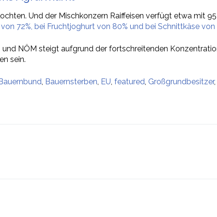
rflochten. Und der Mischkonzern Raiffeisen verfügt etwa mit
er von 72%, bei Fruchtjoghurt von 80% und bei Schnittkäse vo
und NÖM steigt aufgrund der fortschreitenden Konzentration 
n sein.
Bauernbund
,
Bauernsterben
,
EU
,
featured
,
Großgrundbesitzer