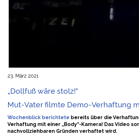
23. März 2021
„Dollfuß wäre stolz!“
Mut-Vater filmte Demo-Verhaftung mi
Wochenblick berichtete
bereits über die Verhaftun
Verhaftung mit einer „Body“-Kamera! Das Video sorgt
nachvollziehbaren Gründen verhaftet wird.