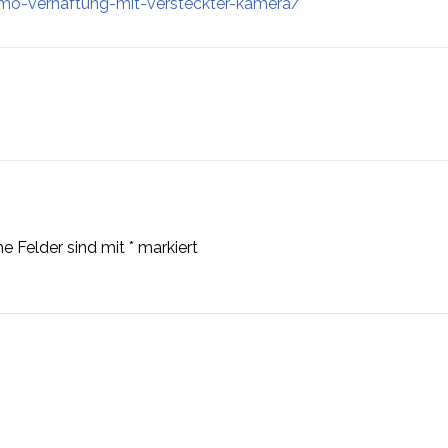
emo-verhaftung-mit-versteckter-kamera/
he Felder sind mit
*
markiert