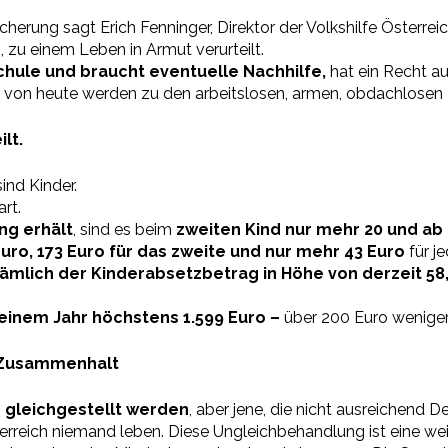
rung sagt Erich Fenninger, Direktor der Volkshilfe Österreich 
 zu einem Leben in Armut verurteilt.
Schule und braucht eventuelle Nachhilfe,
hat ein Recht au
 von heute werden zu den arbeitslosen, armen, obdachlose
lt.
ind Kinder.
rt.
ng erhält
, sind es beim
zweiten Kind nur mehr 20 und ab 
uro, 173 Euro für das zweite und nur mehr 43 Euro
für j
ämlich der Kinderabsetzbetrag in Höhe von derzeit 58
n einem Jahr höchstens 1.599 Euro –
über 200 Euro weniger 
 Zusammenhalt
 gleichgestellt werden
, aber jene, die nicht ausreichend
rreich niemand leben. Diese Ungleichbehandlung ist eine we