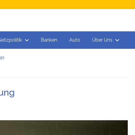
Netzpolitik
Banken
Auto
Über Uns
en
n
rung
 „Todeschargen“ unter den Spritzen!