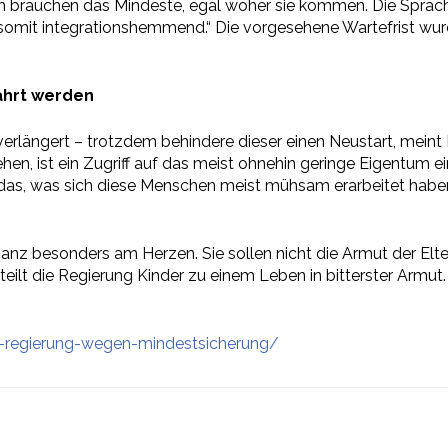
 brauchen das Mindeste, egal woher sie kommen. Die Sprache 
t somit integrationshemmend.“ Die vorgesehene Wartefrist wu
ährt werden
rlängert – trotzdem behindere dieser einen Neustart, meint F
, ist ein Zugriff auf das meist ohnehin geringe Eigentum einf
uf das, was sich diese Menschen meist mühsam erarbeitet habe
 ganz besonders am Herzen. Sie sollen nicht die Armut der Elt
eilt die Regierung Kinder zu einem Leben in bitterster Armut. 
k-an-regierung-wegen-mindestsicherung/