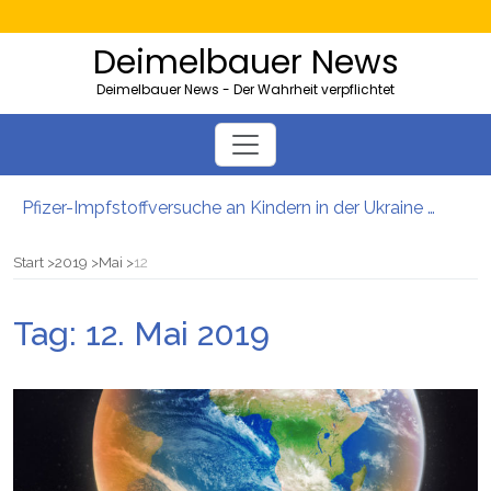
Deimelbauer News
Deimelbauer News - Der Wahrheit verpflichtet
Pfizer-Impfstoffversuche an Kindern in der Ukraine mit hohen Sterblichkeitsraten
Bürgergeld: Ukrainer bezogen 40.000 Euro – und lebten in der Heimat
AMS-Zahlen steigen: So viele Kärntner und Steirer sind Opfer von Firmenpleiten
Start
2019
Mai
12
Neues EU-Gesetz sieht massenhafte Beschlagnahmung von PKWs vor
5000 Kolleg-Plätze: Wien will Ausbildung junger Migranten ausbauen
Tag:
12. Mai 2019
Server der Impfstoffhersteller von Hackern geknackt: Es gibt wohl tatsächlich „Todeschargen“ unter den Spritzen!