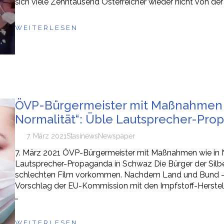
sich viele Zehntausend Österreicher wieder nicht von de
WEITERLESEN
ÖVP-Bürgermeister mit Maßnahmen w
Normalität“: Üble Lautsprecher-Pro
7. März 2021
Stasi
news
Newspaper
7. März 2021 ÖVP-Bürgermeister mit Maßnahmen wie in N
Lautsprecher-Propaganda in Schwaz Die Bürger der Silbe
schlechten Film vorkommen. Nachdem Land und Bund – in
Vorschlag der EU-Kommission mit den Impfstoff-Herstell
…
WEITERLESEN