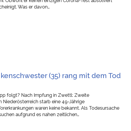
. Obwohl er keinen einzigen Corona-Test absolviert
cheinigt. Was er davon…
nkenschwester (35) rang mit dem Tod
opp folgt? Nach Impfung in Zwettl: Zweite
n Niederösterreich starb eine 49-Jährige
Vorerkrankungen waren keine bekannt. Als Todesursache
suchen aufgrund es nahen zeitlichen…