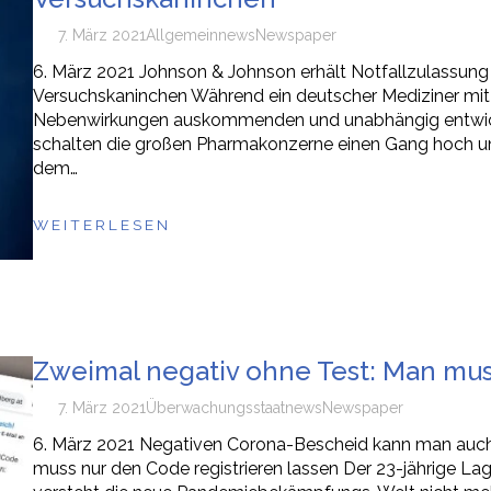
7. März 2021
Allgemein
news
Newspaper
6. März 2021 Johnson & Johnson erhält Notfallzulassun
Versuchskaninchen Während ein deutscher Mediziner mit 
Nebenwirkungen auskommenden und unabhängig entwickelt
schalten die großen Pharmakonzerne einen Gang hoch un
dem…
WEITERLESEN
Zweimal negativ ohne Test: Man muss
7. März 2021
Überwachungsstaat
news
Newspaper
6. März 2021 Negativen Corona-Bescheid kann man auc
muss nur den Code registrieren lassen Der 23-jährige Lager