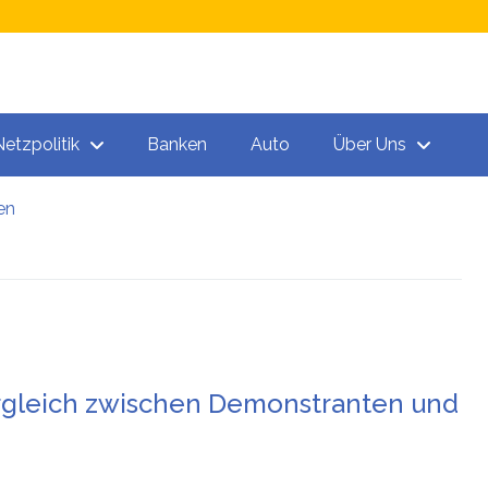
Netzpolitik
Banken
Auto
Über Uns
en
n
 „Todeschargen“ unter den Spritzen!
Vergleich zwischen Demonstranten und