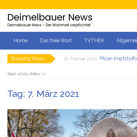
Deimelbauer News
Deimelbauer News - Der Wahrheit verpflichtet
Home
Das freie Wort
TVTHEK
Allgemei
Breaking News
Pfizer-Impfstoff
10. Februar 2024
Bürgergeld: Ukrai
9. Februar 2024
AMS-Zahlen steige
9. Februar 2024
Start
2021
März
7
Neues EU-Gesetz
8. Februar 2024
5000 Kolleg-Plät
8. Februar 2024
Tag:
7. März 2021
Server der Impfst
11. Februar 2024