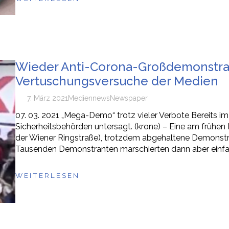
Wieder Anti-Corona-Großdemonstrati
Vertuschungsversuche der Medien
7. März 2021
Medien
news
Newspaper
07. 03. 2021 „Mega-Demo“ trotz vieler Verbote Bereits 
Sicherheitsbehörden untersagt. (krone) – Eine am frühen
der Wiener Ringstraße), trotzdem abgehaltene Demonstra
Tausenden Demonstranten marschierten dann aber einfach
WEITERLESEN