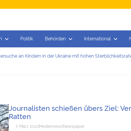
n
Politik
Behörden
International
versuche an Kindern in der Ukraine mit hohen Sterblichkeitsrat
ner bezogen 40.000 Euro – und lebten in der Heimat
n: So viele Kärntner und Steirer sind Opfer von Firmenpleite
 sieht massenhafte Beschlagnahmung von PKWs vor
ze: Wien will Ausbildung junger Migranten ausbauen
offhersteller von Hackern geknackt: Es gibt wohl tatsächlich
Journalisten schießen übers Ziel: 
Ratten
7. März 2021
Medien
news
Newspaper