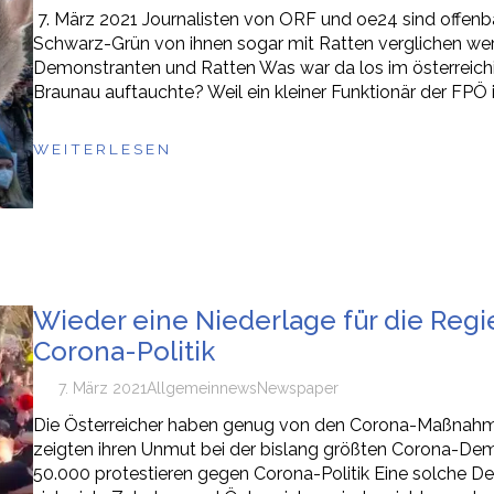
7. März 2021 Journalisten von ORF und oe24 sind offenbar 
Schwarz-Grün von ihnen sogar mit Ratten verglichen werd
Demonstranten und Ratten Was war da los im österreichi
Braunau auftauchte? Weil ein kleiner Funktionär der FPÖ 
WEITERLESEN
Wieder eine Niederlage für die Regi
Corona-Politik
7. März 2021
Allgemein
news
Newspaper
Die Österreicher haben genug von den Corona-Maßnahm
zeigten ihren Unmut bei der bislang größten Corona-Demo
50.000 protestieren gegen Corona-Politik Eine solche De