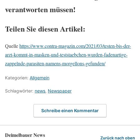
verantworten müssen!
Teilen Sie diesen Artikel:
Quelle
https://www.contra-magazin.com/2021/03/testen-bis-der-
arzt-kommt-in-masken-und-teststaebchen-wurden-fadenartige-
zappelnde-parasiten-namens-morgellons-gefunden/
Kategorien:
Allgemein
Schlagwörter:
news
,
Newspaper
Schreibe einen Kommentar
Deimelbauer News
Zurück nach oben